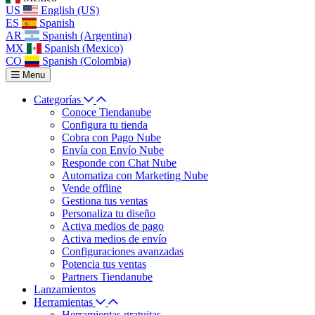
US
English (US)
ES
Spanish
AR
Spanish (Argentina)
MX
Spanish (Mexico)
CO
Spanish (Colombia)
Menu
Categorías
Conoce Tiendanube
Configura tu tienda
Cobra con Pago Nube
Envía con Envío Nube
Responde con Chat Nube
Automatiza con Marketing Nube
Vende offline
Gestiona tus ventas
Personaliza tu diseño
Activa medios de pago
Activa medios de envío
Configuraciones avanzadas
Potencia tus ventas
Partners Tiendanube
Lanzamientos
Herramientas
Herramientas gratuitas