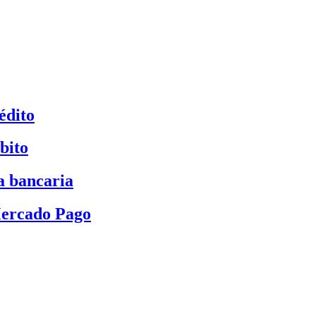
édito
bito
a bancaria
Mercado Pago