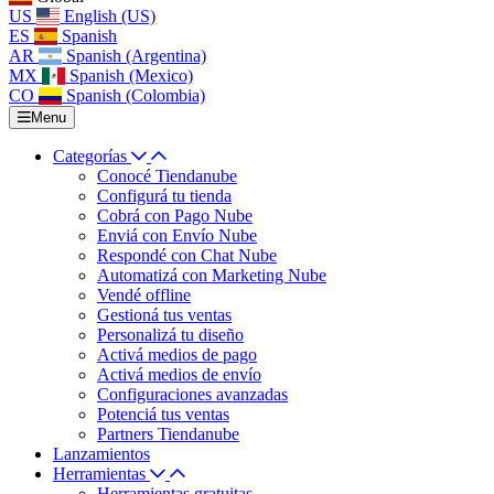
US
English (US)
ES
Spanish
AR
Spanish (Argentina)
MX
Spanish (Mexico)
CO
Spanish (Colombia)
Menu
Categorías
Conocé Tiendanube
Configurá tu tienda
Cobrá con Pago Nube
Enviá con Envío Nube
Respondé con Chat Nube
Automatizá con Marketing Nube
Vendé offline
Gestioná tus ventas
Personalizá tu diseño
Activá medios de pago
Activá medios de envío
Configuraciones avanzadas
Potenciá tus ventas
Partners Tiendanube
Lanzamientos
Herramientas
Herramientas gratuitas