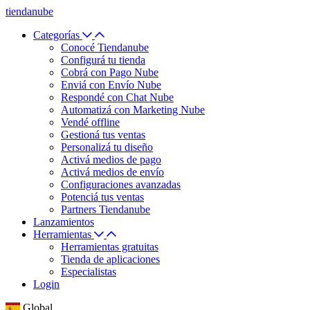
tiendanube
Categorías
Conocé Tiendanube
Configurá tu tienda
Cobrá con Pago Nube
Enviá con Envío Nube
Respondé con Chat Nube
Automatizá con Marketing Nube
Vendé offline
Gestioná tus ventas
Personalizá tu diseño
Activá medios de pago
Activá medios de envío
Configuraciones avanzadas
Potenciá tus ventas
Partners Tiendanube
Lanzamientos
Herramientas
Herramientas gratuitas
Tienda de aplicaciones
Especialistas
Login
Global