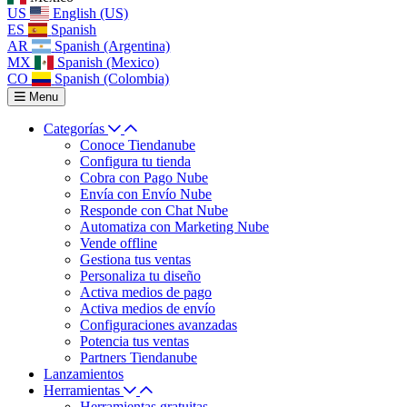
US
English (US)
ES
Spanish
AR
Spanish (Argentina)
MX
Spanish (Mexico)
CO
Spanish (Colombia)
Menu
Categorías
Conoce Tiendanube
Configura tu tienda
Cobra con Pago Nube
Envía con Envío Nube
Responde con Chat Nube
Automatiza con Marketing Nube
Vende offline
Gestiona tus ventas
Personaliza tu diseño
Activa medios de pago
Activa medios de envío
Configuraciones avanzadas
Potencia tus ventas
Partners Tiendanube
Lanzamientos
Herramientas
Herramientas gratuitas