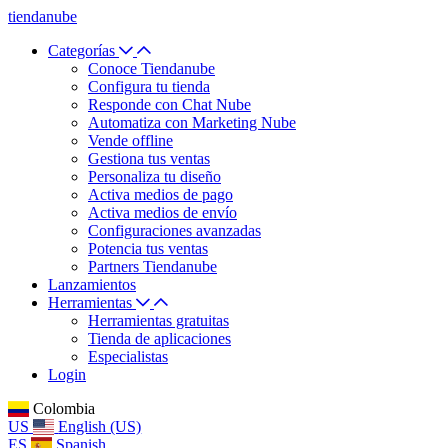
tiendanube
Categorías
Conoce Tiendanube
Configura tu tienda
Responde con Chat Nube
Automatiza con Marketing Nube
Vende offline
Gestiona tus ventas
Personaliza tu diseño
Activa medios de pago
Activa medios de envío
Configuraciones avanzadas
Potencia tus ventas
Partners Tiendanube
Lanzamientos
Herramientas
Herramientas gratuitas
Tienda de aplicaciones
Especialistas
Login
Colombia
US
English (US)
ES
Spanish