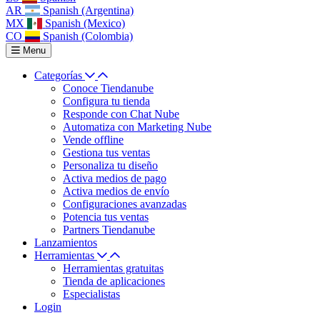
AR
Spanish (Argentina)
MX
Spanish (Mexico)
CO
Spanish (Colombia)
Menu
Categorías
Conoce Tiendanube
Configura tu tienda
Responde con Chat Nube
Automatiza con Marketing Nube
Vende offline
Gestiona tus ventas
Personaliza tu diseño
Activa medios de pago
Activa medios de envío
Configuraciones avanzadas
Potencia tus ventas
Partners Tiendanube
Lanzamientos
Herramientas
Herramientas gratuitas
Tienda de aplicaciones
Especialistas
Login