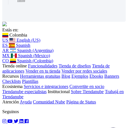
Info
Estás en:
Colombia
US
English (US)
ES
Spanish
AR
Spanish (Argentina)
MX
Spanish (Mexico)
CO
Spanish (Colombia)
Tienda online
Funcionalidades
Tienda de diseños
Tienda de
aplicaciones
Vender en tu tienda
Vender por redes sociales
Recursos
Herramientas gratuitas
Blog
Ejemplos
Ebooks
Banners
Checklists
Plantillas
Ecosistema
Servicios e integraciones
Convertite en socio
Tiendanube especialistas
Institucional
Sobre Tiendanube
Trabajá en
Tiendanube
Atención
Ayuda
Comunidad Nube
Página de Status
Seguinos