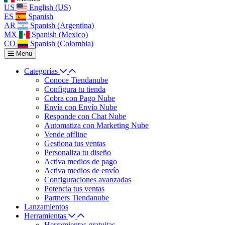
US
English (US)
ES
Spanish
AR
Spanish (Argentina)
MX
Spanish (Mexico)
CO
Spanish (Colombia)
Menu
Categorías
Conoce Tiendanube
Configura tu tienda
Cobra con Pago Nube
Envía con Envío Nube
Responde con Chat Nube
Automatiza con Marketing Nube
Vende offline
Gestiona tus ventas
Personaliza tu diseño
Activa medios de pago
Activa medios de envío
Configuraciones avanzadas
Potencia tus ventas
Partners Tiendanube
Lanzamientos
Herramientas
Herramientas gratuitas