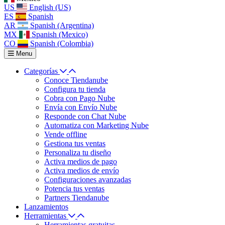
US
English (US)
ES
Spanish
AR
Spanish (Argentina)
MX
Spanish (Mexico)
CO
Spanish (Colombia)
Menu
Categorías
Conoce Tiendanube
Configura tu tienda
Cobra con Pago Nube
Envía con Envío Nube
Responde con Chat Nube
Automatiza con Marketing Nube
Vende offline
Gestiona tus ventas
Personaliza tu diseño
Activa medios de pago
Activa medios de envío
Configuraciones avanzadas
Potencia tus ventas
Partners Tiendanube
Lanzamientos
Herramientas
Herramientas gratuitas