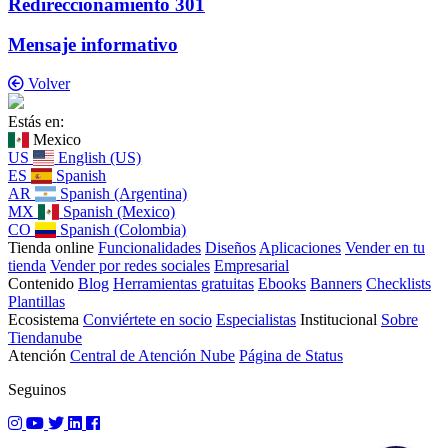
Redireccionamiento 301
Mensaje informativo
Volver
Estás en:
Mexico
US
English (US)
ES
Spanish
AR
Spanish (Argentina)
MX
Spanish (Mexico)
CO
Spanish (Colombia)
Tienda online
Funcionalidades
Diseños
Aplicaciones
Vender en tu
tienda
Vender por redes sociales
Empresarial
Contenido
Blog
Herramientas gratuitas
Ebooks
Banners
Checklists
Plantillas
Ecosistema
Conviértete en socio
Especialistas
Institucional
Sobre
Tiendanube
Atención
Central de Atención Nube
Página de Status
Seguinos