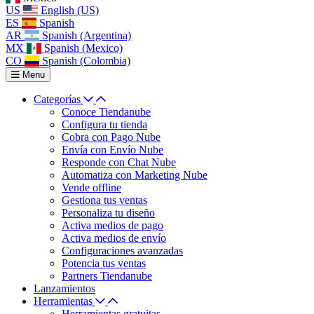
US
English (US)
ES
Spanish
AR
Spanish (Argentina)
MX
Spanish (Mexico)
CO
Spanish (Colombia)
Menu
Categorías
Conoce Tiendanube
Configura tu tienda
Cobra con Pago Nube
Envía con Envío Nube
Responde con Chat Nube
Automatiza con Marketing Nube
Vende offline
Gestiona tus ventas
Personaliza tu diseño
Activa medios de pago
Activa medios de envío
Configuraciones avanzadas
Potencia tus ventas
Partners Tiendanube
Lanzamientos
Herramientas
Herramientas gratuitas