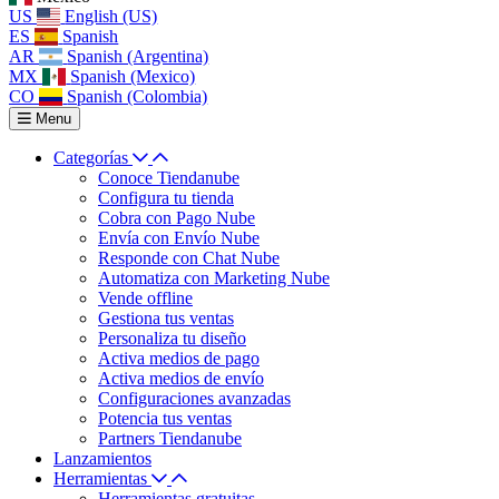
US
English (US)
ES
Spanish
AR
Spanish (Argentina)
MX
Spanish (Mexico)
CO
Spanish (Colombia)
Menu
Categorías
Conoce Tiendanube
Configura tu tienda
Cobra con Pago Nube
Envía con Envío Nube
Responde con Chat Nube
Automatiza con Marketing Nube
Vende offline
Gestiona tus ventas
Personaliza tu diseño
Activa medios de pago
Activa medios de envío
Configuraciones avanzadas
Potencia tus ventas
Partners Tiendanube
Lanzamientos
Herramientas
Herramientas gratuitas