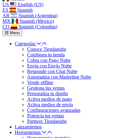
US
English (US)
ES
Spanish
AR
Spanish (Argentina)
MX
Spanish (Mexico)
CO
Spanish (Colombia)
Menu
Categorías
Conoce Tiendanube
Configura tu tienda
Cobra con Pago Nube
Envía con Envío Nube
Responde con Chat Nube
Automatiza con Marketing Nube
Vende offline
Gestiona tus ventas
Personaliza tu diseño
Activa medios de pago
Activa medios de envío
Configuraciones avanzadas
Potencia tus ventas
Partners Tiendanube
Lanzamientos
Herramientas
Herramientas gratuitas