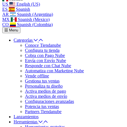
US
English (US)
ES
Spanish
AR
Spanish (Argentina)
MX
Spanish (Mexico)
CO
Spanish (Colombia)
Menu
Categorías
Conoce Tiendanube
Configura tu tienda
Cobra con Pago Nube
Envía con Envío Nube
Responde con Chat Nube
Automatiza con Marketing Nube
Vende offline
Gestiona tus ventas
Personaliza tu diseño
Activa medios de pago
Activa medios de envío
Configuraciones avanzadas
Potencia tus ventas
Partners Tiendanube
Lanzamientos
Herramientas
Herramientas gratuitas