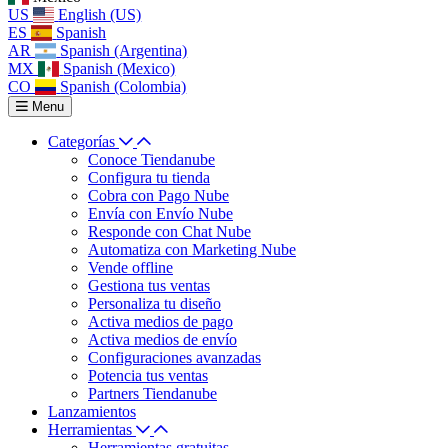
US
English (US)
ES
Spanish
AR
Spanish (Argentina)
MX
Spanish (Mexico)
CO
Spanish (Colombia)
Menu
Categorías
Conoce Tiendanube
Configura tu tienda
Cobra con Pago Nube
Envía con Envío Nube
Responde con Chat Nube
Automatiza con Marketing Nube
Vende offline
Gestiona tus ventas
Personaliza tu diseño
Activa medios de pago
Activa medios de envío
Configuraciones avanzadas
Potencia tus ventas
Partners Tiendanube
Lanzamientos
Herramientas
Herramientas gratuitas