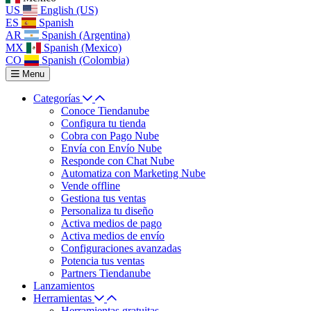
US
English (US)
ES
Spanish
AR
Spanish (Argentina)
MX
Spanish (Mexico)
CO
Spanish (Colombia)
Menu
Categorías
Conoce Tiendanube
Configura tu tienda
Cobra con Pago Nube
Envía con Envío Nube
Responde con Chat Nube
Automatiza con Marketing Nube
Vende offline
Gestiona tus ventas
Personaliza tu diseño
Activa medios de pago
Activa medios de envío
Configuraciones avanzadas
Potencia tus ventas
Partners Tiendanube
Lanzamientos
Herramientas
Herramientas gratuitas