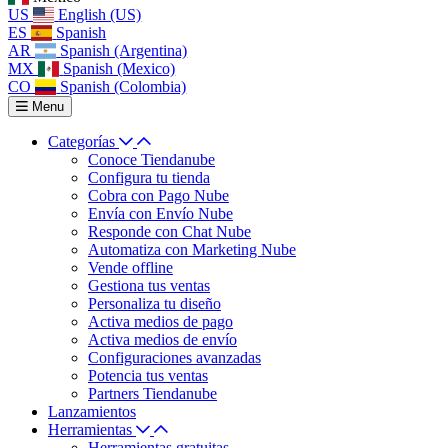
US
English (US)
ES
Spanish
AR
Spanish (Argentina)
MX
Spanish (Mexico)
CO
Spanish (Colombia)
Menu
Categorías
Conoce Tiendanube
Configura tu tienda
Cobra con Pago Nube
Envía con Envío Nube
Responde con Chat Nube
Automatiza con Marketing Nube
Vende offline
Gestiona tus ventas
Personaliza tu diseño
Activa medios de pago
Activa medios de envío
Configuraciones avanzadas
Potencia tus ventas
Partners Tiendanube
Lanzamientos
Herramientas
Herramientas gratuitas