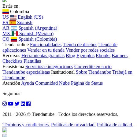
Estás en:
Colombia
US
English (US)
ES
Spanish
AR
Spanish (Argentina)
MX
Spanish (Mexico)
CO
Spanish (Colombia)
Tienda online
Funcionalidades
Tienda de diseños
Tienda de
aplicaciones
Vender en tu tienda
Vender por redes sociales
Recursos
Herramientas gratuitas
Blog
Ejemplos
Ebooks
Banners
Checklists
Plantillas
Ecosistema
Servicios e integraciones
Convertite en socio
Tiendanube especialistas
Institucional
Sobre Tiendanube
Trabajá en
Tiendanube
Atención
Ayuda
Comunidad Nube
Página de Status
Seguinos
2011 - 2026 © Tiendanube - Todos los derechos reservados.
Términos y condiciones.
Políticas de privacidad.
Política de calidad.