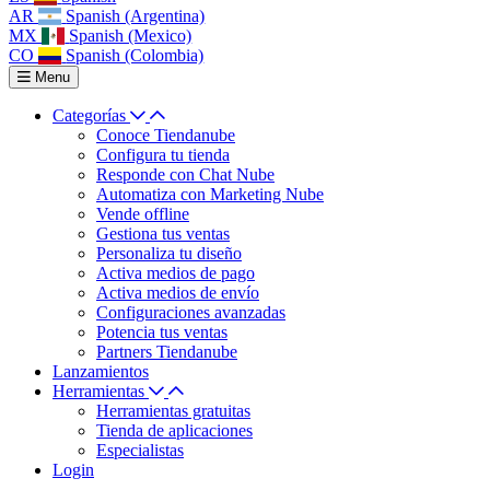
AR
Spanish (Argentina)
MX
Spanish (Mexico)
CO
Spanish (Colombia)
Menu
Categorías
Conoce Tiendanube
Configura tu tienda
Responde con Chat Nube
Automatiza con Marketing Nube
Vende offline
Gestiona tus ventas
Personaliza tu diseño
Activa medios de pago
Activa medios de envío
Configuraciones avanzadas
Potencia tus ventas
Partners Tiendanube
Lanzamientos
Herramientas
Herramientas gratuitas
Tienda de aplicaciones
Especialistas
Login