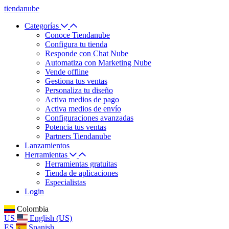
tiendanube
Categorías
Conoce Tiendanube
Configura tu tienda
Responde con Chat Nube
Automatiza con Marketing Nube
Vende offline
Gestiona tus ventas
Personaliza tu diseño
Activa medios de pago
Activa medios de envío
Configuraciones avanzadas
Potencia tus ventas
Partners Tiendanube
Lanzamientos
Herramientas
Herramientas gratuitas
Tienda de aplicaciones
Especialistas
Login
Colombia
US
English (US)
ES
Spanish