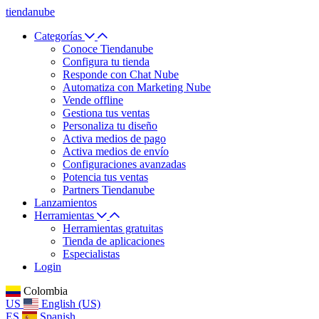
tiendanube
Categorías
Conoce Tiendanube
Configura tu tienda
Responde con Chat Nube
Automatiza con Marketing Nube
Vende offline
Gestiona tus ventas
Personaliza tu diseño
Activa medios de pago
Activa medios de envío
Configuraciones avanzadas
Potencia tus ventas
Partners Tiendanube
Lanzamientos
Herramientas
Herramientas gratuitas
Tienda de aplicaciones
Especialistas
Login
Colombia
US
English (US)
ES
Spanish