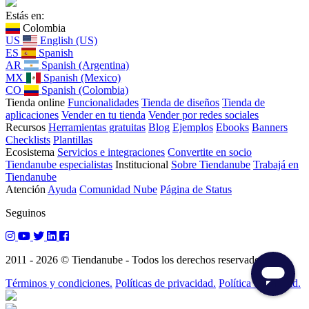
Estás en:
Colombia
US
English (US)
ES
Spanish
AR
Spanish (Argentina)
MX
Spanish (Mexico)
CO
Spanish (Colombia)
Tienda online
Funcionalidades
Tienda de diseños
Tienda de
aplicaciones
Vender en tu tienda
Vender por redes sociales
Recursos
Herramientas gratuitas
Blog
Ejemplos
Ebooks
Banners
Checklists
Plantillas
Ecosistema
Servicios e integraciones
Convertite en socio
Tiendanube especialistas
Institucional
Sobre Tiendanube
Trabajá en
Tiendanube
Atención
Ayuda
Comunidad Nube
Página de Status
Seguinos
2011 - 2026 © Tiendanube - Todos los derechos reservados.
Términos y condiciones.
Políticas de privacidad.
Política de calidad.