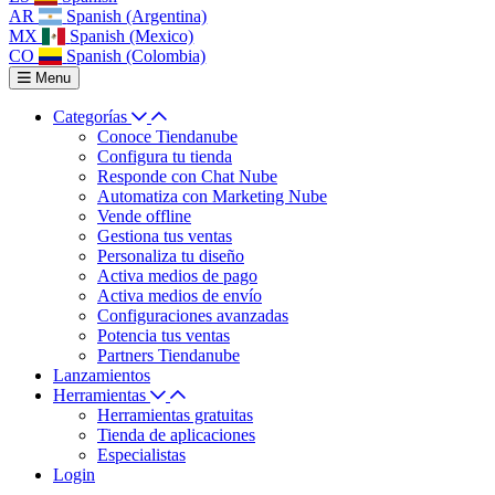
AR
Spanish (Argentina)
MX
Spanish (Mexico)
CO
Spanish (Colombia)
Menu
Categorías
Conoce Tiendanube
Configura tu tienda
Responde con Chat Nube
Automatiza con Marketing Nube
Vende offline
Gestiona tus ventas
Personaliza tu diseño
Activa medios de pago
Activa medios de envío
Configuraciones avanzadas
Potencia tus ventas
Partners Tiendanube
Lanzamientos
Herramientas
Herramientas gratuitas
Tienda de aplicaciones
Especialistas
Login