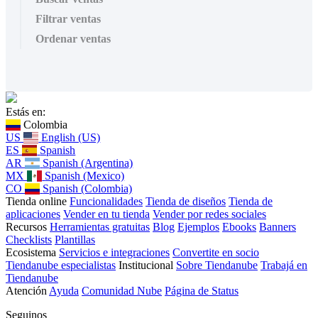
Filtrar ventas
Ordenar ventas
Estás en:
Colombia
US
English (US)
ES
Spanish
AR
Spanish (Argentina)
MX
Spanish (Mexico)
CO
Spanish (Colombia)
Tienda online
Funcionalidades
Tienda de diseños
Tienda de
aplicaciones
Vender en tu tienda
Vender por redes sociales
Recursos
Herramientas gratuitas
Blog
Ejemplos
Ebooks
Banners
Checklists
Plantillas
Ecosistema
Servicios e integraciones
Convertite en socio
Tiendanube especialistas
Institucional
Sobre Tiendanube
Trabajá en
Tiendanube
Atención
Ayuda
Comunidad Nube
Página de Status
Seguinos