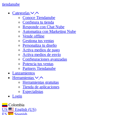
tiendanube
Categorías
Conoce Tiendanube
Configura tu tienda
Responde con Chat Nube
Automatiza con Marketing Nube
Vende offline
Gestiona tus ventas
Personaliza tu diseño
Activa medios de pago
Activa medios de envío
Configuraciones avanzadas
Potencia tus ventas
Partners Tiendanube
Lanzamientos
Herramientas
Herramientas gratuitas
Tienda de aplicaciones
Especialistas
Login
Colombia
US
English (US)
ES
Spanish