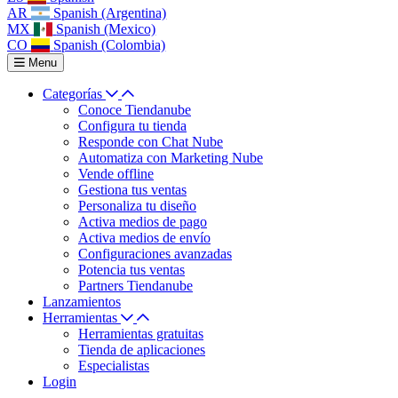
AR
Spanish (Argentina)
MX
Spanish (Mexico)
CO
Spanish (Colombia)
Menu
Categorías
Conoce Tiendanube
Configura tu tienda
Responde con Chat Nube
Automatiza con Marketing Nube
Vende offline
Gestiona tus ventas
Personaliza tu diseño
Activa medios de pago
Activa medios de envío
Configuraciones avanzadas
Potencia tus ventas
Partners Tiendanube
Lanzamientos
Herramientas
Herramientas gratuitas
Tienda de aplicaciones
Especialistas
Login