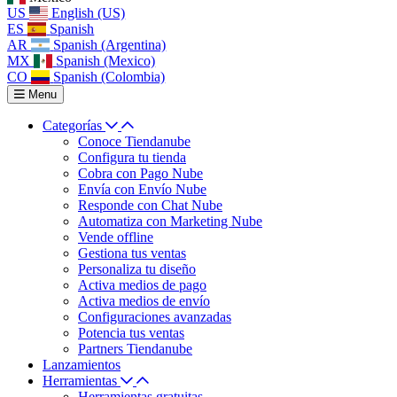
US
English (US)
ES
Spanish
AR
Spanish (Argentina)
MX
Spanish (Mexico)
CO
Spanish (Colombia)
Menu
Categorías
Conoce Tiendanube
Configura tu tienda
Cobra con Pago Nube
Envía con Envío Nube
Responde con Chat Nube
Automatiza con Marketing Nube
Vende offline
Gestiona tus ventas
Personaliza tu diseño
Activa medios de pago
Activa medios de envío
Configuraciones avanzadas
Potencia tus ventas
Partners Tiendanube
Lanzamientos
Herramientas
Herramientas gratuitas