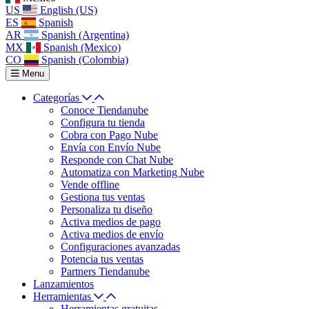
US
English (US)
ES
Spanish
AR
Spanish (Argentina)
MX
Spanish (Mexico)
CO
Spanish (Colombia)
Menu
Categorías
Conoce Tiendanube
Configura tu tienda
Cobra con Pago Nube
Envía con Envío Nube
Responde con Chat Nube
Automatiza con Marketing Nube
Vende offline
Gestiona tus ventas
Personaliza tu diseño
Activa medios de pago
Activa medios de envío
Configuraciones avanzadas
Potencia tus ventas
Partners Tiendanube
Lanzamientos
Herramientas
Herramientas gratuitas