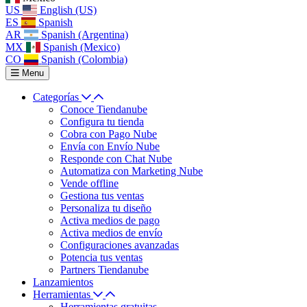
US
English (US)
ES
Spanish
AR
Spanish (Argentina)
MX
Spanish (Mexico)
CO
Spanish (Colombia)
Menu
Categorías
Conoce Tiendanube
Configura tu tienda
Cobra con Pago Nube
Envía con Envío Nube
Responde con Chat Nube
Automatiza con Marketing Nube
Vende offline
Gestiona tus ventas
Personaliza tu diseño
Activa medios de pago
Activa medios de envío
Configuraciones avanzadas
Potencia tus ventas
Partners Tiendanube
Lanzamientos
Herramientas
Herramientas gratuitas