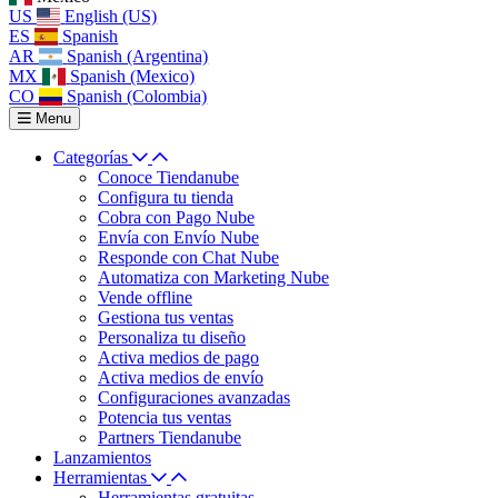
US
English (US)
ES
Spanish
AR
Spanish (Argentina)
MX
Spanish (Mexico)
CO
Spanish (Colombia)
Menu
Categorías
Conoce Tiendanube
Configura tu tienda
Cobra con Pago Nube
Envía con Envío Nube
Responde con Chat Nube
Automatiza con Marketing Nube
Vende offline
Gestiona tus ventas
Personaliza tu diseño
Activa medios de pago
Activa medios de envío
Configuraciones avanzadas
Potencia tus ventas
Partners Tiendanube
Lanzamientos
Herramientas
Herramientas gratuitas