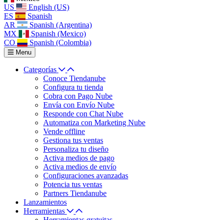
US
English (US)
ES
Spanish
AR
Spanish (Argentina)
MX
Spanish (Mexico)
CO
Spanish (Colombia)
Menu
Categorías
Conoce Tiendanube
Configura tu tienda
Cobra con Pago Nube
Envía con Envío Nube
Responde con Chat Nube
Automatiza con Marketing Nube
Vende offline
Gestiona tus ventas
Personaliza tu diseño
Activa medios de pago
Activa medios de envío
Configuraciones avanzadas
Potencia tus ventas
Partners Tiendanube
Lanzamientos
Herramientas
Herramientas gratuitas