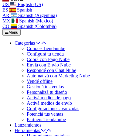
US
English (US)
ES
Spanish
AR
Spanish (Argentina)
MX
Spanish (Mexico)
CO
Spanish (Colombia)
Menu
Categorías
Conocé Tiendanube
Configurá tu tienda
Cobrá con Pago Nube
Enviá con Envío Nube
Respondé con Chat Nube
Automatizá con Marketing Nube
Vendé offline
Gestioná tus ventas
Personalizá tu diseño
Activá medios de pago
Activá medios de envío
Configuraciones avanzadas
Potenciá tus ventas
Partners Tiendanube
Lanzamientos
Herramientas
Herramientas gratuitas