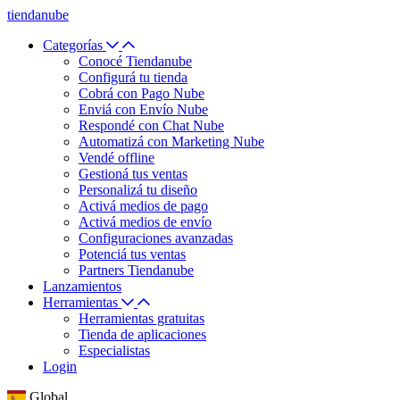
tiendanube
Categorías
Conocé Tiendanube
Configurá tu tienda
Cobrá con Pago Nube
Enviá con Envío Nube
Respondé con Chat Nube
Automatizá con Marketing Nube
Vendé offline
Gestioná tus ventas
Personalizá tu diseño
Activá medios de pago
Activá medios de envío
Configuraciones avanzadas
Potenciá tus ventas
Partners Tiendanube
Lanzamientos
Herramientas
Herramientas gratuitas
Tienda de aplicaciones
Especialistas
Login
Global