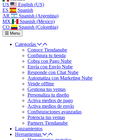
US
English (US)
ES
Spanish
AR
Spanish (Argentina)
MX
Spanish (Mexico)
CO
Spanish (Colombia)
Menu
Categorías
Conoce Tiendanube
Configura tu tienda
Cobra con Pago Nube
Envía con Envío Nube
Responde con Chat Nube
Automatiza con Marketing Nube
Vende offline
Gestiona tus ventas
Personaliza tu diseño
Activa medios de pago
Activa medios de envío
Configuraciones avanzadas
Potencia tus ventas
Partners Tiendanube
Lanzamientos
Herramientas
Herramientas gratuitas