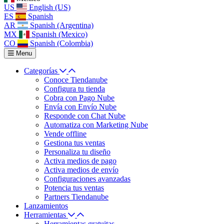
US
English (US)
ES
Spanish
AR
Spanish (Argentina)
MX
Spanish (Mexico)
CO
Spanish (Colombia)
Menu
Categorías
Conoce Tiendanube
Configura tu tienda
Cobra con Pago Nube
Envía con Envío Nube
Responde con Chat Nube
Automatiza con Marketing Nube
Vende offline
Gestiona tus ventas
Personaliza tu diseño
Activa medios de pago
Activa medios de envío
Configuraciones avanzadas
Potencia tus ventas
Partners Tiendanube
Lanzamientos
Herramientas
Herramientas gratuitas