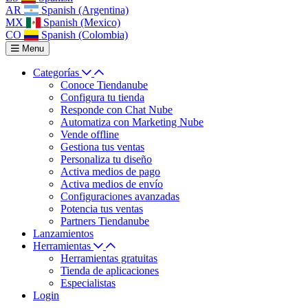
AR
Spanish (Argentina)
MX
Spanish (Mexico)
CO
Spanish (Colombia)
Menu
Categorías
Conoce Tiendanube
Configura tu tienda
Responde con Chat Nube
Automatiza con Marketing Nube
Vende offline
Gestiona tus ventas
Personaliza tu diseño
Activa medios de pago
Activa medios de envío
Configuraciones avanzadas
Potencia tus ventas
Partners Tiendanube
Lanzamientos
Herramientas
Herramientas gratuitas
Tienda de aplicaciones
Especialistas
Login