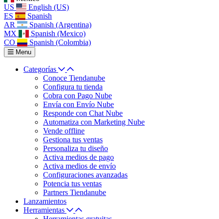
US
English (US)
ES
Spanish
AR
Spanish (Argentina)
MX
Spanish (Mexico)
CO
Spanish (Colombia)
Menu
Categorías
Conoce Tiendanube
Configura tu tienda
Cobra con Pago Nube
Envía con Envío Nube
Responde con Chat Nube
Automatiza con Marketing Nube
Vende offline
Gestiona tus ventas
Personaliza tu diseño
Activa medios de pago
Activa medios de envío
Configuraciones avanzadas
Potencia tus ventas
Partners Tiendanube
Lanzamientos
Herramientas
Herramientas gratuitas