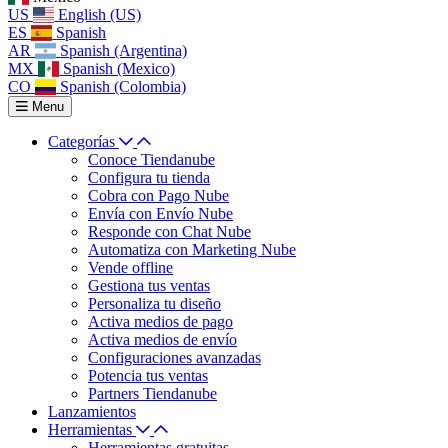
US
English (US)
ES
Spanish
AR
Spanish (Argentina)
MX
Spanish (Mexico)
CO
Spanish (Colombia)
Menu
Categorías
Conoce Tiendanube
Configura tu tienda
Cobra con Pago Nube
Envía con Envío Nube
Responde con Chat Nube
Automatiza con Marketing Nube
Vende offline
Gestiona tus ventas
Personaliza tu diseño
Activa medios de pago
Activa medios de envío
Configuraciones avanzadas
Potencia tus ventas
Partners Tiendanube
Lanzamientos
Herramientas
Herramientas gratuitas