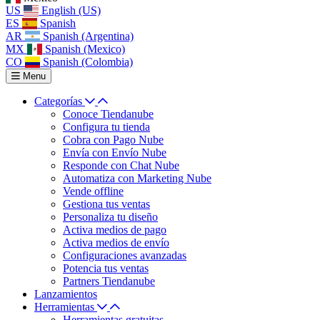
US
English (US)
ES
Spanish
AR
Spanish (Argentina)
MX
Spanish (Mexico)
CO
Spanish (Colombia)
Menu
Categorías
Conoce Tiendanube
Configura tu tienda
Cobra con Pago Nube
Envía con Envío Nube
Responde con Chat Nube
Automatiza con Marketing Nube
Vende offline
Gestiona tus ventas
Personaliza tu diseño
Activa medios de pago
Activa medios de envío
Configuraciones avanzadas
Potencia tus ventas
Partners Tiendanube
Lanzamientos
Herramientas
Herramientas gratuitas