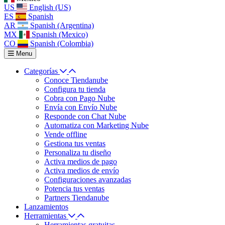
US
English (US)
ES
Spanish
AR
Spanish (Argentina)
MX
Spanish (Mexico)
CO
Spanish (Colombia)
Menu
Categorías
Conoce Tiendanube
Configura tu tienda
Cobra con Pago Nube
Envía con Envío Nube
Responde con Chat Nube
Automatiza con Marketing Nube
Vende offline
Gestiona tus ventas
Personaliza tu diseño
Activa medios de pago
Activa medios de envío
Configuraciones avanzadas
Potencia tus ventas
Partners Tiendanube
Lanzamientos
Herramientas
Herramientas gratuitas