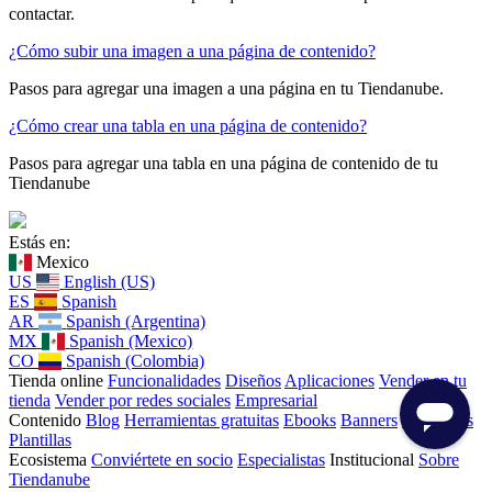
contactar.
¿Cómo subir una imagen a una página de contenido?
Pasos para agregar una imagen a una página en tu Tiendanube.
¿Cómo crear una tabla en una página de contenido?
Pasos para agregar una tabla en una página de contenido de tu
Tiendanube
Estás en:
Mexico
US
English (US)
ES
Spanish
AR
Spanish (Argentina)
MX
Spanish (Mexico)
CO
Spanish (Colombia)
Tienda online
Funcionalidades
Diseños
Aplicaciones
Vender en tu
tienda
Vender por redes sociales
Empresarial
Contenido
Blog
Herramientas gratuitas
Ebooks
Banners
Checklists
Plantillas
Ecosistema
Conviértete en socio
Especialistas
Institucional
Sobre
Tiendanube