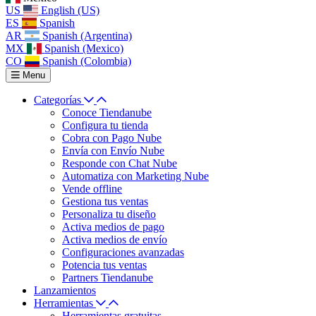
US
English (US)
ES
Spanish
AR
Spanish (Argentina)
MX
Spanish (Mexico)
CO
Spanish (Colombia)
Menu
Categorías
Conoce Tiendanube
Configura tu tienda
Cobra con Pago Nube
Envía con Envío Nube
Responde con Chat Nube
Automatiza con Marketing Nube
Vende offline
Gestiona tus ventas
Personaliza tu diseño
Activa medios de pago
Activa medios de envío
Configuraciones avanzadas
Potencia tus ventas
Partners Tiendanube
Lanzamientos
Herramientas
Herramientas gratuitas