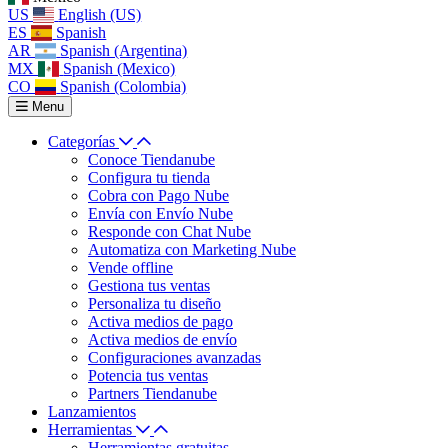
US
English (US)
ES
Spanish
AR
Spanish (Argentina)
MX
Spanish (Mexico)
CO
Spanish (Colombia)
Menu
Categorías
Conoce Tiendanube
Configura tu tienda
Cobra con Pago Nube
Envía con Envío Nube
Responde con Chat Nube
Automatiza con Marketing Nube
Vende offline
Gestiona tus ventas
Personaliza tu diseño
Activa medios de pago
Activa medios de envío
Configuraciones avanzadas
Potencia tus ventas
Partners Tiendanube
Lanzamientos
Herramientas
Herramientas gratuitas