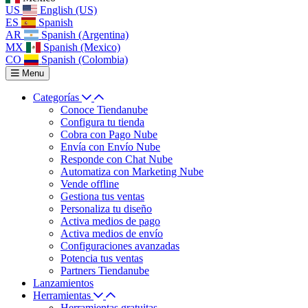
US
English (US)
ES
Spanish
AR
Spanish (Argentina)
MX
Spanish (Mexico)
CO
Spanish (Colombia)
Menu
Categorías
Conoce Tiendanube
Configura tu tienda
Cobra con Pago Nube
Envía con Envío Nube
Responde con Chat Nube
Automatiza con Marketing Nube
Vende offline
Gestiona tus ventas
Personaliza tu diseño
Activa medios de pago
Activa medios de envío
Configuraciones avanzadas
Potencia tus ventas
Partners Tiendanube
Lanzamientos
Herramientas
Herramientas gratuitas