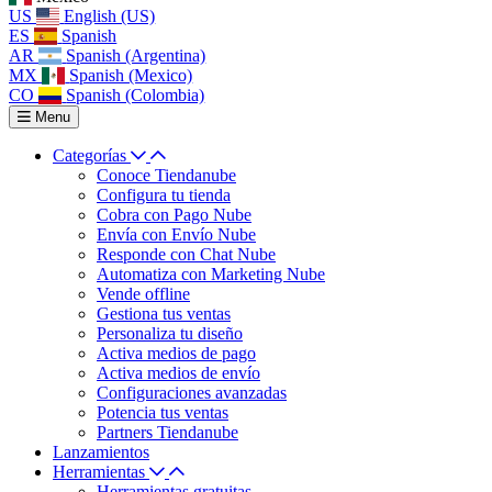
US
English (US)
ES
Spanish
AR
Spanish (Argentina)
MX
Spanish (Mexico)
CO
Spanish (Colombia)
Menu
Categorías
Conoce Tiendanube
Configura tu tienda
Cobra con Pago Nube
Envía con Envío Nube
Responde con Chat Nube
Automatiza con Marketing Nube
Vende offline
Gestiona tus ventas
Personaliza tu diseño
Activa medios de pago
Activa medios de envío
Configuraciones avanzadas
Potencia tus ventas
Partners Tiendanube
Lanzamientos
Herramientas
Herramientas gratuitas