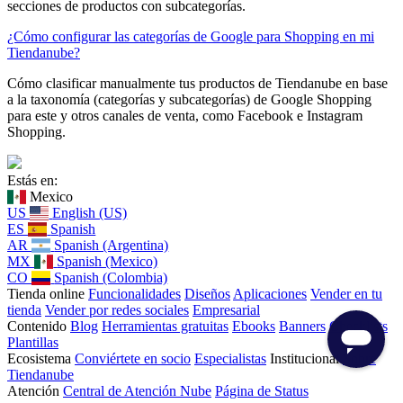
secciones de productos con subcategorías.
¿Cómo configurar las categorías de Google para Shopping en mi
Tiendanube?
Cómo clasificar manualmente tus productos de Tiendanube en base
a la taxonomía (categorías y subcategorías) de Google Shopping
para este y otros canales de venta, como Facebook e Instagram
Shopping.
Estás en:
Mexico
US
English (US)
ES
Spanish
AR
Spanish (Argentina)
MX
Spanish (Mexico)
CO
Spanish (Colombia)
Tienda online
Funcionalidades
Diseños
Aplicaciones
Vender en tu
tienda
Vender por redes sociales
Empresarial
Contenido
Blog
Herramientas gratuitas
Ebooks
Banners
Checklists
Plantillas
Ecosistema
Conviértete en socio
Especialistas
Institucional
Sobre
Tiendanube
Atención
Central de Atención Nube
Página de Status