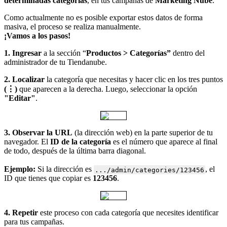
determinadas categorías
, en tus campañas de
Marketing Nube
.
Como actualmente no es posible exportar estos datos de forma
masiva, el proceso se realiza manualmente.
¡Vamos a los pasos!
1. Ingresar
a la sección “
Productos > Categorías”
dentro del
administrador de tu Tiendanube.
2. Localizar
la categoría que necesitas y hacer clic en los tres puntos
(⋮)
que aparecen a la derecha. Luego, seleccionar la opción
"Editar"
.
3. Observar la URL
(la dirección web) en la parte superior de tu
navegador. El
ID de la categoría
es el número que aparece al final
de todo, después de la última barra diagonal.
Ejemplo:
Si la dirección es
, el
.../admin/categories/123456
ID que tienes que copiar es
123456
.
4. Repetir
este proceso con cada categoría que necesites identificar
para tus campañas.