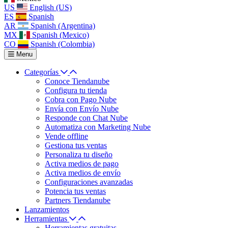
US
English (US)
ES
Spanish
AR
Spanish (Argentina)
MX
Spanish (Mexico)
CO
Spanish (Colombia)
Menu
Categorías
Conoce Tiendanube
Configura tu tienda
Cobra con Pago Nube
Envía con Envío Nube
Responde con Chat Nube
Automatiza con Marketing Nube
Vende offline
Gestiona tus ventas
Personaliza tu diseño
Activa medios de pago
Activa medios de envío
Configuraciones avanzadas
Potencia tus ventas
Partners Tiendanube
Lanzamientos
Herramientas
Herramientas gratuitas