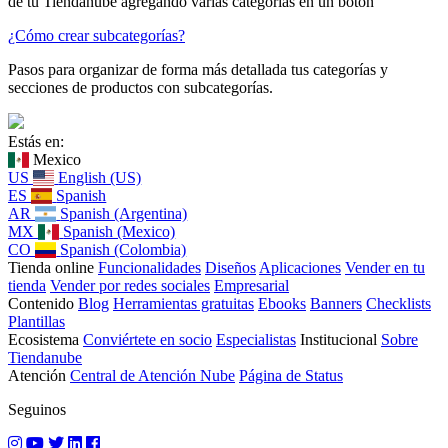
de tu Tiendanube agregando varias categorías en un botón
¿Cómo crear subcategorías?
Pasos para organizar de forma más detallada tus categorías y
secciones de productos con subcategorías.
Estás en:
Mexico
US
English (US)
ES
Spanish
AR
Spanish (Argentina)
MX
Spanish (Mexico)
CO
Spanish (Colombia)
Tienda online
Funcionalidades
Diseños
Aplicaciones
Vender en tu
tienda
Vender por redes sociales
Empresarial
Contenido
Blog
Herramientas gratuitas
Ebooks
Banners
Checklists
Plantillas
Ecosistema
Conviértete en socio
Especialistas
Institucional
Sobre
Tiendanube
Atención
Central de Atención Nube
Página de Status
Seguinos