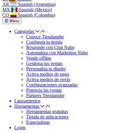
AR
Spanish (Argentina)
MX
Spanish (Mexico)
CO
Spanish (Colombia)
Menu
Categorías
Conoce Tiendanube
Configura tu tienda
Responde con Chat Nube
Automatiza con Marketing Nube
Vende offline
Gestiona tus ventas
Personaliza tu diseño
Activa medios de pago
Activa medios de envío
Configuraciones avanzadas
Potencia tus ventas
Partners Tiendanube
Lanzamientos
Herramientas
Herramientas gratuitas
Tienda de aplicaciones
Especialistas
Login