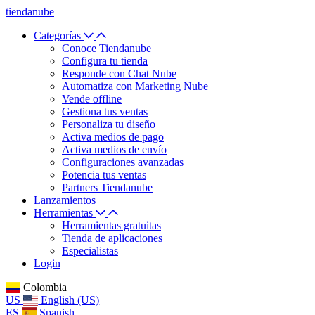
tiendanube
Categorías
Conoce Tiendanube
Configura tu tienda
Responde con Chat Nube
Automatiza con Marketing Nube
Vende offline
Gestiona tus ventas
Personaliza tu diseño
Activa medios de pago
Activa medios de envío
Configuraciones avanzadas
Potencia tus ventas
Partners Tiendanube
Lanzamientos
Herramientas
Herramientas gratuitas
Tienda de aplicaciones
Especialistas
Login
Colombia
US
English (US)
ES
Spanish