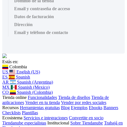
Dominio de la tienda
Email y contraseña de acceso
Datos de facturación
Dirección
Email y teléfono de contacto
Estás en:
Colombia
US
English (US)
ES
Spanish
AR
Spanish (Argentina)
MX
Spanish (Mexico)
CO
Spanish (Colombia)
Tienda online
Funcionalidades
Tienda de diseños
Tienda de
aplicaciones
Vender en tu tienda
Vender por redes sociales
Recursos
Herramientas gratuitas
Blog
Ejemplos
Ebooks
Banners
Checklists
Plantillas
Ecosistema
Servicios e integraciones
Convertite en socio
Tiendanube especialistas
Institucional
Sobre Tiendanube
Trabajá en