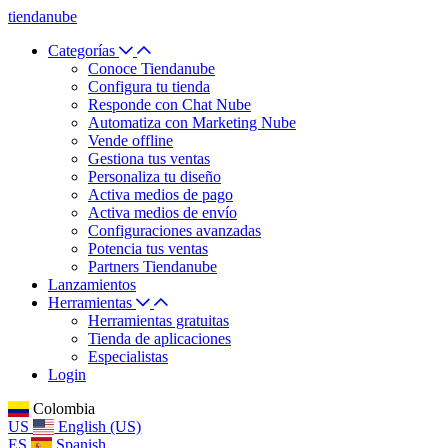
tiendanube
Categorías
Conoce Tiendanube
Configura tu tienda
Responde con Chat Nube
Automatiza con Marketing Nube
Vende offline
Gestiona tus ventas
Personaliza tu diseño
Activa medios de pago
Activa medios de envío
Configuraciones avanzadas
Potencia tus ventas
Partners Tiendanube
Lanzamientos
Herramientas
Herramientas gratuitas
Tienda de aplicaciones
Especialistas
Login
Colombia
US
English (US)
ES
Spanish