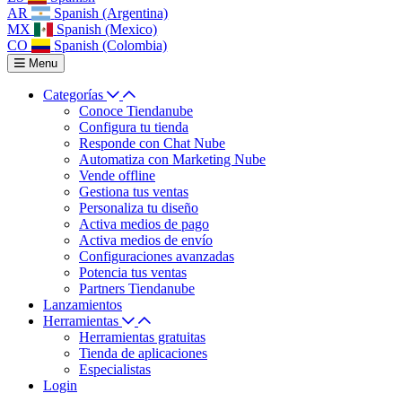
AR
Spanish (Argentina)
MX
Spanish (Mexico)
CO
Spanish (Colombia)
Menu
Categorías
Conoce Tiendanube
Configura tu tienda
Responde con Chat Nube
Automatiza con Marketing Nube
Vende offline
Gestiona tus ventas
Personaliza tu diseño
Activa medios de pago
Activa medios de envío
Configuraciones avanzadas
Potencia tus ventas
Partners Tiendanube
Lanzamientos
Herramientas
Herramientas gratuitas
Tienda de aplicaciones
Especialistas
Login