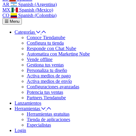
AR
Spanish (Argentina)
MX
Spanish (Mexico)
CO
Spanish (Colombia)
Menu
Categorías
Conoce Tiendanube
Configura tu tienda
Responde con Chat Nube
Automatiza con Marketing Nube
Vende offline
Gestiona tus ventas
Personaliza tu diseño
Activa medios de pago
Activa medios de envío
Configuraciones avanzadas
Potencia tus ventas
Partners Tiendanube
Lanzamientos
Herramientas
Herramientas gratuitas
Tienda de aplicaciones
Especialistas
Login