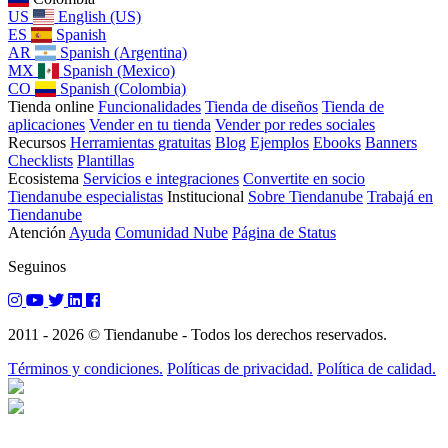
US
English (US)
ES
Spanish
AR
Spanish (Argentina)
MX
Spanish (Mexico)
CO
Spanish (Colombia)
Tienda online
Funcionalidades
Tienda de diseños
Tienda de
aplicaciones
Vender en tu tienda
Vender por redes sociales
Recursos
Herramientas gratuitas
Blog
Ejemplos
Ebooks
Banners
Checklists
Plantillas
Ecosistema
Servicios e integraciones
Convertite en socio
Tiendanube especialistas
Institucional
Sobre Tiendanube
Trabajá en
Tiendanube
Atención
Ayuda
Comunidad Nube
Página de Status
Seguinos
2011 - 2026 © Tiendanube - Todos los derechos reservados.
Términos y condiciones.
Políticas de privacidad.
Política de calidad.