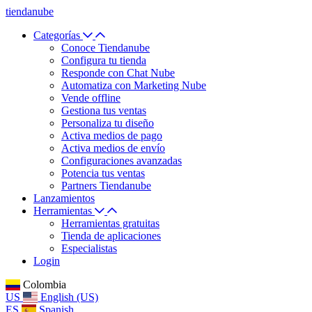
tiendanube
Categorías
Conoce Tiendanube
Configura tu tienda
Responde con Chat Nube
Automatiza con Marketing Nube
Vende offline
Gestiona tus ventas
Personaliza tu diseño
Activa medios de pago
Activa medios de envío
Configuraciones avanzadas
Potencia tus ventas
Partners Tiendanube
Lanzamientos
Herramientas
Herramientas gratuitas
Tienda de aplicaciones
Especialistas
Login
Colombia
US
English (US)
ES
Spanish