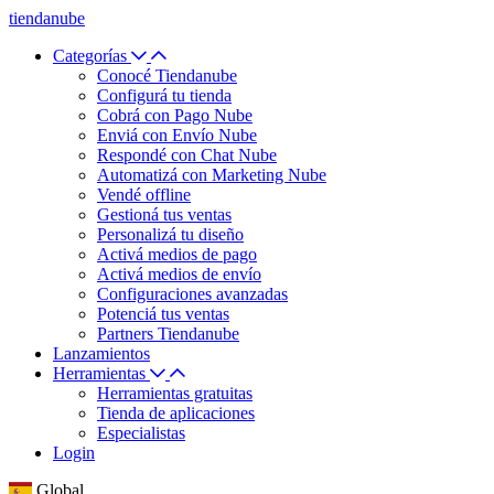
tiendanube
Categorías
Conocé Tiendanube
Configurá tu tienda
Cobrá con Pago Nube
Enviá con Envío Nube
Respondé con Chat Nube
Automatizá con Marketing Nube
Vendé offline
Gestioná tus ventas
Personalizá tu diseño
Activá medios de pago
Activá medios de envío
Configuraciones avanzadas
Potenciá tus ventas
Partners Tiendanube
Lanzamientos
Herramientas
Herramientas gratuitas
Tienda de aplicaciones
Especialistas
Login
Global