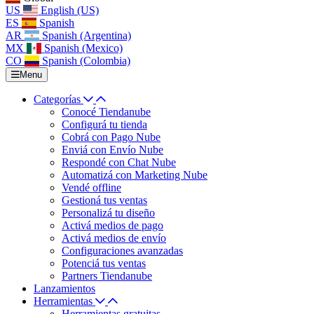
US
English (US)
ES
Spanish
AR
Spanish (Argentina)
MX
Spanish (Mexico)
CO
Spanish (Colombia)
Menu
Categorías
Conocé Tiendanube
Configurá tu tienda
Cobrá con Pago Nube
Enviá con Envío Nube
Respondé con Chat Nube
Automatizá con Marketing Nube
Vendé offline
Gestioná tus ventas
Personalizá tu diseño
Activá medios de pago
Activá medios de envío
Configuraciones avanzadas
Potenciá tus ventas
Partners Tiendanube
Lanzamientos
Herramientas
Herramientas gratuitas