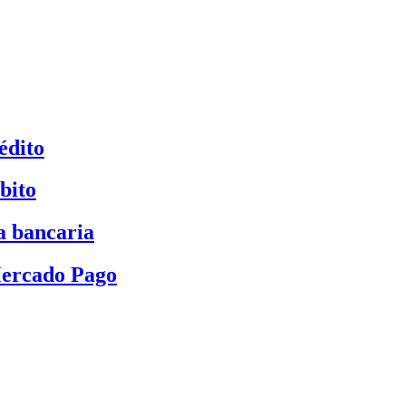
édito
bito
a bancaria
Mercado Pago