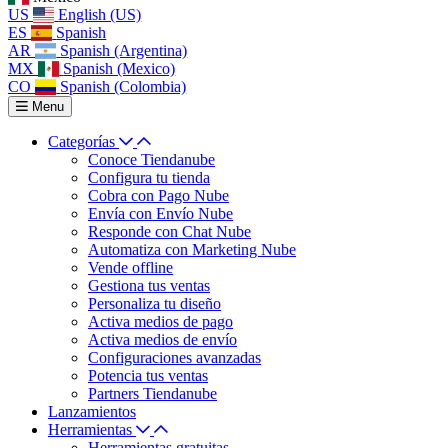
US
English (US)
ES
Spanish
AR
Spanish (Argentina)
MX
Spanish (Mexico)
CO
Spanish (Colombia)
Menu
Categorías
Conoce Tiendanube
Configura tu tienda
Cobra con Pago Nube
Envía con Envío Nube
Responde con Chat Nube
Automatiza con Marketing Nube
Vende offline
Gestiona tus ventas
Personaliza tu diseño
Activa medios de pago
Activa medios de envío
Configuraciones avanzadas
Potencia tus ventas
Partners Tiendanube
Lanzamientos
Herramientas
Herramientas gratuitas