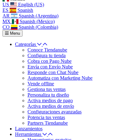
US
English (US)
ES
Spanish
AR
Spanish (Argentina)
MX
Spanish (Mexico)
CO
Spanish (Colombia)
Menu
Categorías
Conoce Tiendanube
Configura tu tienda
Cobra con Pago Nube
Envía con Envío Nube
Responde con Chat Nube
Automatiza con Marketing Nube
Vende offline
Gestiona tus ventas
Personaliza tu diseño
Activa medios de pago
Activa medios de envío
Configuraciones avanzadas
Potencia tus ventas
Partners Tiendanube
Lanzamientos
Herramientas
Herramientas gratuitas