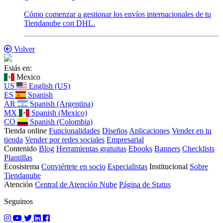
Cómo comenzar a gestionar los envíos internacionales de tu
Tiendanube con DHL.
Volver
Estás en:
Mexico
US
English (US)
ES
Spanish
AR
Spanish (Argentina)
MX
Spanish (Mexico)
CO
Spanish (Colombia)
Tienda online
Funcionalidades
Diseños
Aplicaciones
Vender en tu
tienda
Vender por redes sociales
Empresarial
Contenido
Blog
Herramientas gratuitas
Ebooks
Banners
Checklists
Plantillas
Ecosistema
Conviértete en socio
Especialistas
Institucional
Sobre
Tiendanube
Atención
Central de Atención Nube
Página de Status
Seguinos