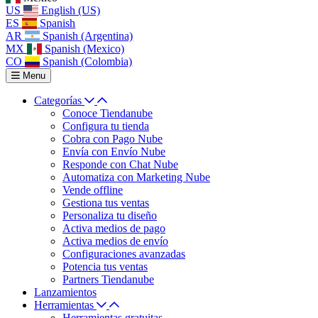
US
English (US)
ES
Spanish
AR
Spanish (Argentina)
MX
Spanish (Mexico)
CO
Spanish (Colombia)
Menu
Categorías
Conoce Tiendanube
Configura tu tienda
Cobra con Pago Nube
Envía con Envío Nube
Responde con Chat Nube
Automatiza con Marketing Nube
Vende offline
Gestiona tus ventas
Personaliza tu diseño
Activa medios de pago
Activa medios de envío
Configuraciones avanzadas
Potencia tus ventas
Partners Tiendanube
Lanzamientos
Herramientas
Herramientas gratuitas