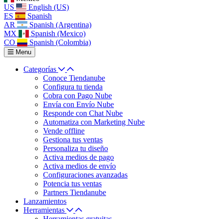
US
English (US)
ES
Spanish
AR
Spanish (Argentina)
MX
Spanish (Mexico)
CO
Spanish (Colombia)
Menu
Categorías
Conoce Tiendanube
Configura tu tienda
Cobra con Pago Nube
Envía con Envío Nube
Responde con Chat Nube
Automatiza con Marketing Nube
Vende offline
Gestiona tus ventas
Personaliza tu diseño
Activa medios de pago
Activa medios de envío
Configuraciones avanzadas
Potencia tus ventas
Partners Tiendanube
Lanzamientos
Herramientas
Herramientas gratuitas