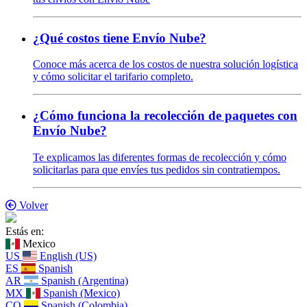
¿Qué costos tiene Envío Nube?
Conoce más acerca de los costos de nuestra solución logística
y cómo solicitar el tarifario completo.
¿Cómo funciona la recolección de paquetes con
Envío Nube?
Te explicamos las diferentes formas de recolección y cómo
solicitarlas para que envíes tus pedidos sin contratiempos.
Volver
Estás en:
Mexico
US
English (US)
ES
Spanish
AR
Spanish (Argentina)
MX
Spanish (Mexico)
CO
Spanish (Colombia)