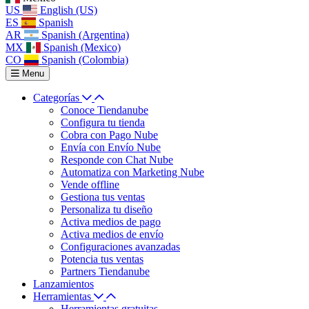
US
English (US)
ES
Spanish
AR
Spanish (Argentina)
MX
Spanish (Mexico)
CO
Spanish (Colombia)
Menu
Categorías
Conoce Tiendanube
Configura tu tienda
Cobra con Pago Nube
Envía con Envío Nube
Responde con Chat Nube
Automatiza con Marketing Nube
Vende offline
Gestiona tus ventas
Personaliza tu diseño
Activa medios de pago
Activa medios de envío
Configuraciones avanzadas
Potencia tus ventas
Partners Tiendanube
Lanzamientos
Herramientas
Herramientas gratuitas