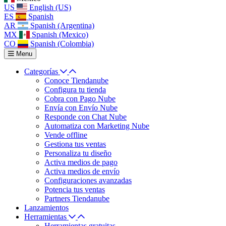
US
English (US)
ES
Spanish
AR
Spanish (Argentina)
MX
Spanish (Mexico)
CO
Spanish (Colombia)
Menu
Categorías
Conoce Tiendanube
Configura tu tienda
Cobra con Pago Nube
Envía con Envío Nube
Responde con Chat Nube
Automatiza con Marketing Nube
Vende offline
Gestiona tus ventas
Personaliza tu diseño
Activa medios de pago
Activa medios de envío
Configuraciones avanzadas
Potencia tus ventas
Partners Tiendanube
Lanzamientos
Herramientas
Herramientas gratuitas