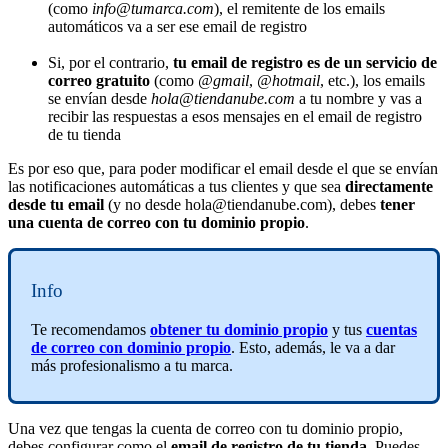
(como
info@tumarca.com
), el remitente de los emails
automáticos va a ser ese email de registro
Si, por el contrario,
tu email de registro es de un servicio de
correo gratuito
(como
@gmail
,
@hotmail
, etc.), los emails
se envían desde
hola@tiendanube.com
a tu nombre y vas a
recibir las respuestas a esos mensajes en el email de registro
de tu tienda
Es por eso que, para poder modificar el email desde el que se envían
las notificaciones automáticas a tus clientes y que sea
directamente
desde tu email
(y no desde hola@tiendanube.com), debes
tener
una cuenta de correo con tu dominio propio
.
Info
Te recomendamos
obtener tu dominio propio
y tus
cuentas
de correo con dominio propio
. Esto, además, le va a dar
más profesionalismo a tu marca.
Una vez que tengas la cuenta de correo con tu dominio propio,
debes configurar como el
email de registro de tu tienda
. Puedes