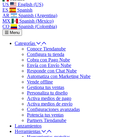
US
English (US)
ES
Spanish
AR
Spanish (Argentina)
MX
Spanish (Mexico)
CO
Spanish (Colombia)
Menu
Categorías
Conoce Tiendanube
Configura tu tienda
Cobra con Pago Nube
Envía con Envío Nube
Responde con Chat Nube
Automatiza con Marketing Nube
Vende offline
Gestiona tus ventas
Personaliza tu diseño
Activa medios de pago
Activa medios de envío
Configuraciones avanzadas
Potencia tus ventas
Partners Tiendanube
Lanzamientos
Herramientas
Herramientas gratuitas