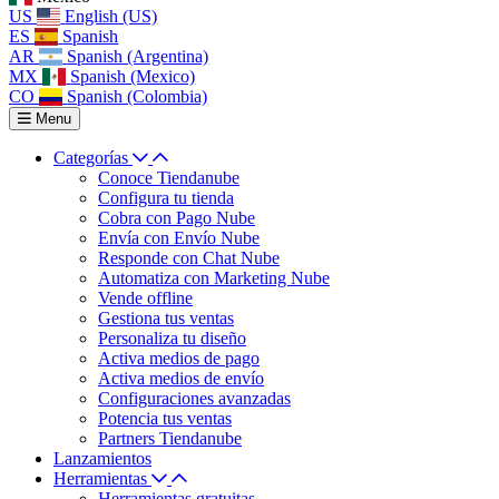
US
English (US)
ES
Spanish
AR
Spanish (Argentina)
MX
Spanish (Mexico)
CO
Spanish (Colombia)
Menu
Categorías
Conoce Tiendanube
Configura tu tienda
Cobra con Pago Nube
Envía con Envío Nube
Responde con Chat Nube
Automatiza con Marketing Nube
Vende offline
Gestiona tus ventas
Personaliza tu diseño
Activa medios de pago
Activa medios de envío
Configuraciones avanzadas
Potencia tus ventas
Partners Tiendanube
Lanzamientos
Herramientas
Herramientas gratuitas