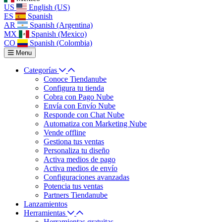
US
English (US)
ES
Spanish
AR
Spanish (Argentina)
MX
Spanish (Mexico)
CO
Spanish (Colombia)
Menu
Categorías
Conoce Tiendanube
Configura tu tienda
Cobra con Pago Nube
Envía con Envío Nube
Responde con Chat Nube
Automatiza con Marketing Nube
Vende offline
Gestiona tus ventas
Personaliza tu diseño
Activa medios de pago
Activa medios de envío
Configuraciones avanzadas
Potencia tus ventas
Partners Tiendanube
Lanzamientos
Herramientas
Herramientas gratuitas