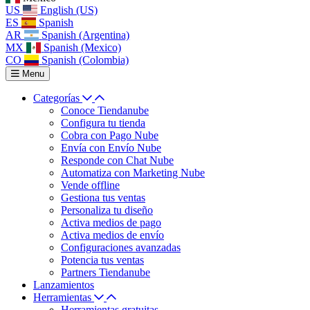
US
English (US)
ES
Spanish
AR
Spanish (Argentina)
MX
Spanish (Mexico)
CO
Spanish (Colombia)
Menu
Categorías
Conoce Tiendanube
Configura tu tienda
Cobra con Pago Nube
Envía con Envío Nube
Responde con Chat Nube
Automatiza con Marketing Nube
Vende offline
Gestiona tus ventas
Personaliza tu diseño
Activa medios de pago
Activa medios de envío
Configuraciones avanzadas
Potencia tus ventas
Partners Tiendanube
Lanzamientos
Herramientas
Herramientas gratuitas