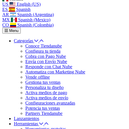
US
English (US)
ES
Spanish
AR
Spanish (Argentina)
MX
Spanish (Mexico)
CO
Spanish (Colombia)
Menu
Categorías
Conoce Tiendanube
Configura tu tienda
Cobra con Pago Nube
Envía con Envío Nube
Responde con Chat Nube
Automatiza con Marketing Nube
Vende offline
Gestiona tus ventas
Personaliza tu diseño
Activa medios de pago
Activa medios de envío
Configuraciones avanzadas
Potencia tus ventas
Partners Tiendanube
Lanzamientos
Herramientas
Herramientas gratuitas