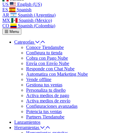
US
English (US)
ES
Spanish
AR
Spanish (Argentina)
MX
Spanish (Mexico)
CO
Spanish (Colombia)
Menu
Categorías
Conoce Tiendanube
Configura tu tienda
Cobra con Pago Nube
Envía con Envío Nube
Responde con Chat Nube
Automatiza con Marketing Nube
Vende offline
Gestiona tus ventas
Personaliza tu diseño
Activa medios de pago
Activa medios de envío
Configuraciones avanzadas
Potencia tus ventas
Partners Tiendanube
Lanzamientos
Herramientas
Herramientas gratuitas